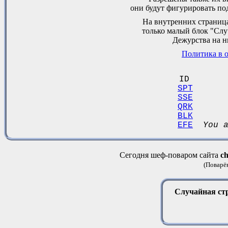
они будут фигурировать по
На внутренних страниц
только малый блок "Слу
Дежурства на н
Политика в 
ID
SPT
SSE
QRK
BLK
EFE
You a
Сегодня шеф-поваром сайта
ch
(Поварё
Случайная ст